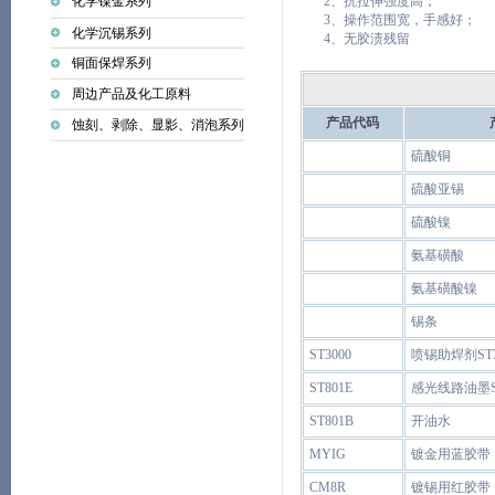
化学镍金系列
2、抗拉伸强度高；
3、操作范围宽，手感好；
化学沉锡系列
4、无胶渍残留
铜面保焊系列
周边产品及化工原料
产品代码
蚀刻、剥除、显影、消泡系列
硫酸铜
硫酸亚锡
硫酸镍
氨基磺酸
氨基磺酸镍
锡条
ST3000
喷锡助焊剂ST3
ST801E
感光线路油墨ST
ST801B
开油水
MYIG
镀金用蓝胶带
CM8R
镀锡用红胶带